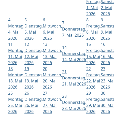
Freitag,
Samst
1. Mai
2. Mai
2026
2026
4
5
6
8
9
7
Montag,
Dienstag,
Mittwoch,
Freitag,
Samst
Donnerstag,
4. Mai
5. Mai
6. Mai
8. Mai
9. Mai
7. Mai 2026
2026
2026
2026
2026
2026
11
12
13
15
16
14
Montag,
Dienstag,
Mittwoch,
Freitag,
Samst
Donnerstag,
11. Mai
12. Mai
13. Mai
15. Mai
16. Ma
14. Mai 2026
2026
2026
2026
2026
2026
18
19
20
22
23
21
Montag,
Dienstag,
Mittwoch,
Freitag,
Samst
Donnerstag,
18. Mai
19. Mai
20. Mai
22. Mai
23. Ma
21. Mai 2026
2026
2026
2026
2026
2026
25
26
27
29
30
28
Montag,
Dienstag,
Mittwoch,
Freitag,
Samst
Donnerstag,
25. Mai
26. Mai
27. Mai
29. Mai
30. Ma
28. Mai 2026
2026
2026
2026
2026
2026